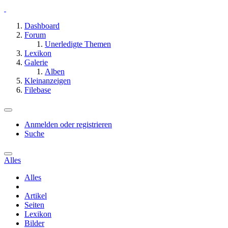
Dashboard
Forum
Unerledigte Themen
Lexikon
Galerie
Alben
Kleinanzeigen
Filebase
Anmelden oder registrieren
Suche
Alles
Alles
Artikel
Seiten
Lexikon
Bilder