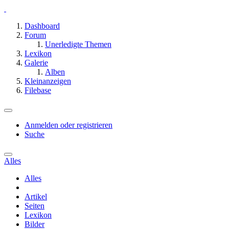
Dashboard
Forum
Unerledigte Themen
Lexikon
Galerie
Alben
Kleinanzeigen
Filebase
Anmelden oder registrieren
Suche
Alles
Alles
Artikel
Seiten
Lexikon
Bilder