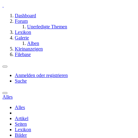
Dashboard
Forum
Unerledigte Themen
Lexikon
Galerie
Alben
Kleinanzeigen
Filebase
Anmelden oder registrieren
Suche
Alles
Alles
Artikel
Seiten
Lexikon
Bilder