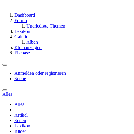
Dashboard
Forum
Unerledigte Themen
Lexikon
Galerie
Alben
Kleinanzeigen
Filebase
Anmelden oder registrieren
Suche
Alles
Alles
Artikel
Seiten
Lexikon
Bilder