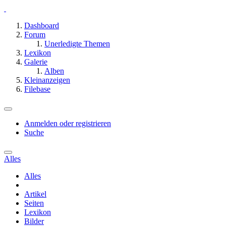
Dashboard
Forum
Unerledigte Themen
Lexikon
Galerie
Alben
Kleinanzeigen
Filebase
Anmelden oder registrieren
Suche
Alles
Alles
Artikel
Seiten
Lexikon
Bilder