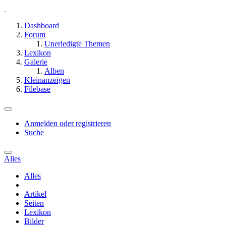
Dashboard
Forum
Unerledigte Themen
Lexikon
Galerie
Alben
Kleinanzeigen
Filebase
Anmelden oder registrieren
Suche
Alles
Alles
Artikel
Seiten
Lexikon
Bilder