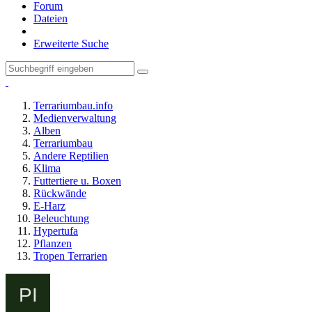
Forum
Dateien
Erweiterte Suche
Terrariumbau.info
Medienverwaltung
Alben
Terrariumbau
Andere Reptilien
Klima
Futtertiere u. Boxen
Rückwände
E-Harz
Beleuchtung
Hypertufa
Pflanzen
Tropen Terrarien