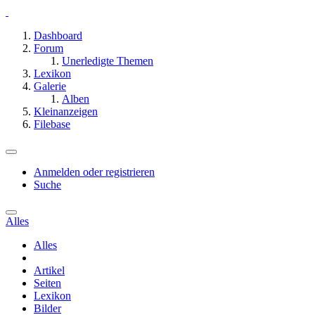
Dashboard
Forum
Unerledigte Themen
Lexikon
Galerie
Alben
Kleinanzeigen
Filebase
Anmelden oder registrieren
Suche
Alles
Alles
Artikel
Seiten
Lexikon
Bilder