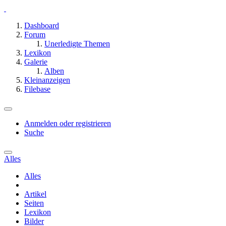
Dashboard
Forum
Unerledigte Themen
Lexikon
Galerie
Alben
Kleinanzeigen
Filebase
Anmelden oder registrieren
Suche
Alles
Alles
Artikel
Seiten
Lexikon
Bilder