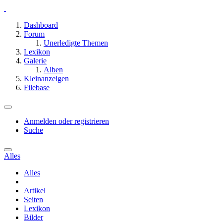
Dashboard
Forum
Unerledigte Themen
Lexikon
Galerie
Alben
Kleinanzeigen
Filebase
Anmelden oder registrieren
Suche
Alles
Alles
Artikel
Seiten
Lexikon
Bilder