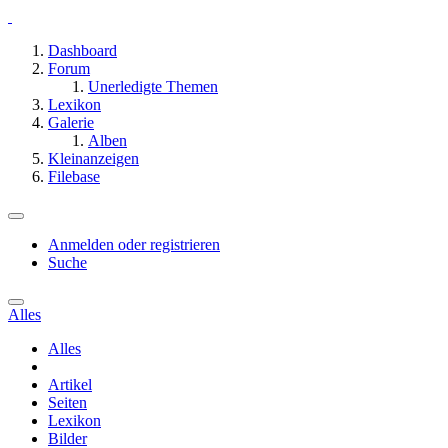
Dashboard
Forum
Unerledigte Themen
Lexikon
Galerie
Alben
Kleinanzeigen
Filebase
Anmelden oder registrieren
Suche
Alles
Alles
Artikel
Seiten
Lexikon
Bilder