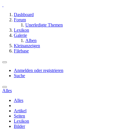
Dashboard
Forum
Unerledigte Themen
Lexikon
Galerie
Alben
Kleinanzeigen
Filebase
Anmelden oder registrieren
Suche
Alles
Alles
Artikel
Seiten
Lexikon
Bilder