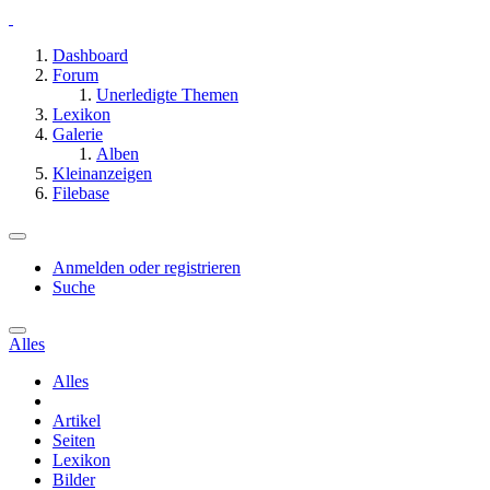
Dashboard
Forum
Unerledigte Themen
Lexikon
Galerie
Alben
Kleinanzeigen
Filebase
Anmelden oder registrieren
Suche
Alles
Alles
Artikel
Seiten
Lexikon
Bilder