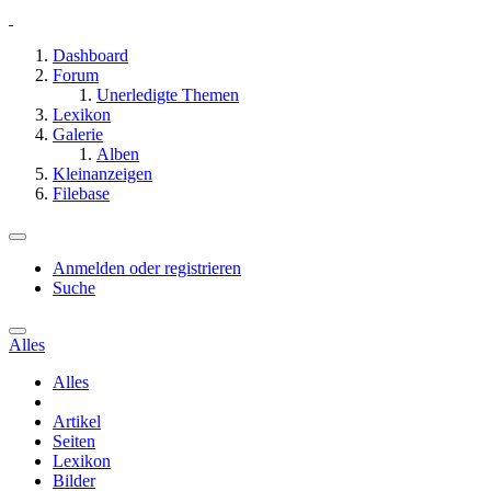
Dashboard
Forum
Unerledigte Themen
Lexikon
Galerie
Alben
Kleinanzeigen
Filebase
Anmelden oder registrieren
Suche
Alles
Alles
Artikel
Seiten
Lexikon
Bilder