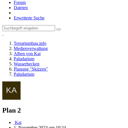
Forum
Dateien
Erweiterte Suche
Terrariumbau.info
Medienverwaltung
Alben von Kai
Paludarium
Wasserbecken
Planung "Skizzen"
Paludarium
Plan 2
Kai
1. November 2023 um 10:24