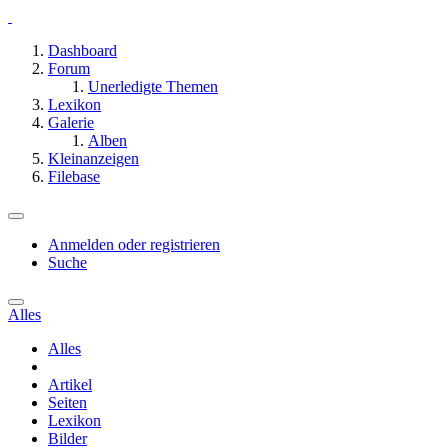
Dashboard
Forum
Unerledigte Themen
Lexikon
Galerie
Alben
Kleinanzeigen
Filebase
Anmelden oder registrieren
Suche
Alles
Alles
Artikel
Seiten
Lexikon
Bilder