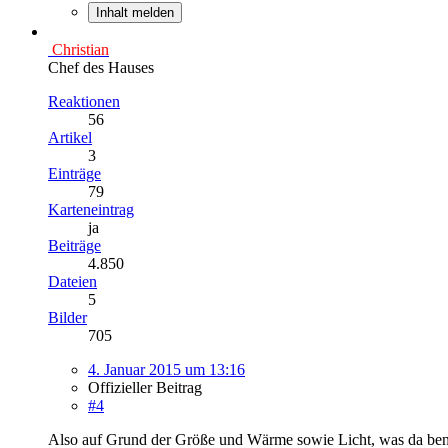
Inhalt melden
Christian
Chef des Hauses
Reaktionen
56
Artikel
3
Einträge
79
Karteneintrag
ja
Beiträge
4.850
Dateien
5
Bilder
705
4. Januar 2015 um 13:16
Offizieller Beitrag
#4
Also auf Grund der Größe und Wärme sowie Licht, was da benö