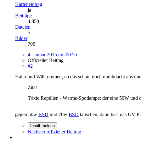
Karteneintrag
ja
Beiträge
4.850
Dateien
5
Bilder
705
4. Januar 2015 um 00:55
Offizieller Beitrag
#2
Hallo und Willkommen, na das schaut doch durchdacht aus und 
Zitat
Trixie Reptilien - Wärme-Spotlampe; der eine 50W und 
gegen 50w
BSD
und 70w
BSD
tauschen, dann hast das UV Pr
Inhalt melden
Nächster offizieller Beitrag