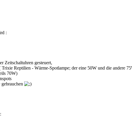
rd :
r Zeitschaltuhren gesteuert,
( Trixie Reptilien - Wärme-Spotlampe; der eine 50W und die andere 7
weils 70W)
nspots
fe gebrauchen
: