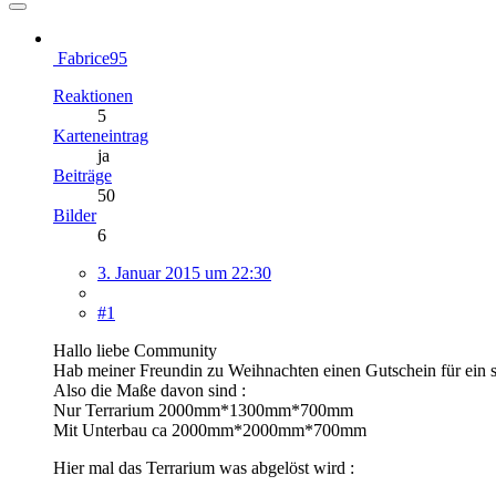
Fabrice95
Reaktionen
5
Karteneintrag
ja
Beiträge
50
Bilder
6
3. Januar 2015 um 22:30
#1
Hallo liebe Community
Hab meiner Freundin zu Weihnachten einen Gutschein für ein s
Also die Maße davon sind :
Nur Terrarium 2000mm*1300mm*700mm
Mit Unterbau ca 2000mm*2000mm*700mm
Hier mal das Terrarium was abgelöst wird :