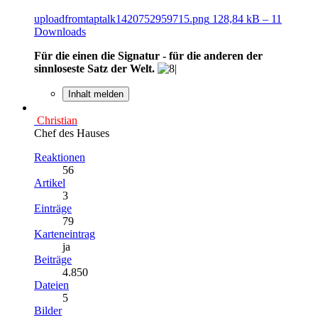
uploadfromtaptalk1420752959715.png
128,84 kB – 11
Downloads
Für die einen die Signatur - für die anderen der
sinnloseste Satz der Welt.
Inhalt melden
Christian
Chef des Hauses
Reaktionen
56
Artikel
3
Einträge
79
Karteneintrag
ja
Beiträge
4.850
Dateien
5
Bilder