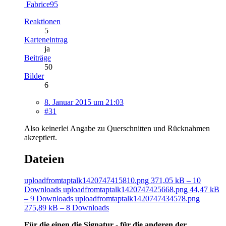
Fabrice95
Reaktionen
5
Karteneintrag
ja
Beiträge
50
Bilder
6
8. Januar 2015 um 21:03
#31
Also keinerlei Angabe zu Querschnitten und Rücknahmen
akzeptiert.
Dateien
uploadfromtaptalk1420747415810.png
371,05 kB – 10
Downloads
uploadfromtaptalk1420747425668.png
44,47 kB
– 9 Downloads
uploadfromtaptalk1420747434578.png
275,89 kB – 8 Downloads
Für die einen die Signatur - für die anderen der