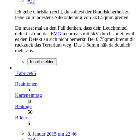
#37
Ich gebe Christian recht, du solltest der Brandsicherheit zu
liebe zu mindestens Silikonleitung von 3x1,5qmm greifen.
Du musst mal an den Fall denken, dass dein Leuchtmittel
defekt ist und das
EVG
mehrmals mit 5kV durchstartet, weil
es den Defekt an sich nicht bemerkt. Bei 0,75qmm brennt dir
ruckzuck das Terrarium weg. Das 1,5qmm hält da deutlich
mehr aus.
Inhalt melden
Fabrice95
Reaktionen
5
Karteneintrag
ja
Beiträge
50
Bilder
6
8. Januar 2015 um 22:46
#38