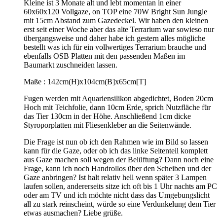
Kleine ist 3 Monate alt und lebt momentan in einer
60x60x120 Vollgaze, on TOP eine 70W Bright Sun Jungle
mit 15cm Abstand zum Gazedeckel. Wir haben den kleinen
erst seit einer Woche aber das alte Terrarium war sowieso nur
übergangsweise und daher habe ich gestern alles mögliche
bestellt was ich für ein vollwertiges Terrarium brauche und
ebenfalls OSB Platten mit den passenden Maßen im
Baumarkt zuschneiden lassen.
Maße : 142cm(H)x104cm(B]x65cm[T]
Fugen werden mit Aquariensilikon abgedichtet, Boden 20cm
Hoch mit Teichfolie, dann 10cm Erde, sprich Nutzfläche für
das Tier 130cm in der Höhe. Anschließend 1cm dicke
Styroporplatten mit Fliesenkleber an die Seitenwände.
Die Frage ist nun ob ich den Rahmen wie im Bild so lassen
kann für die Gaze, oder ob ich das linke Seitenteil komplett
aus Gaze machen soll wegen der Belüftung? Dann noch eine
Frage, kann ich noch Handrollos über den Scheiben und der
Gaze anbringen? Ist halt relativ hell wenn später 3 Lampen
laufen sollen, andererseits sitze ich oft bis 1 Uhr nachts am PC
oder am TV und ich möchte nicht dass das Umgebungslicht
all zu stark reinscheint, würde so eine Verdunkelung dem Tier
etwas ausmachen? Liebe grüße.