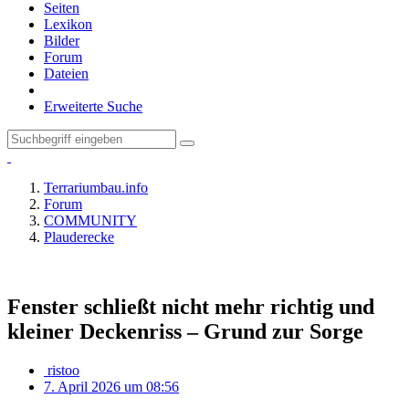
Seiten
Lexikon
Bilder
Forum
Dateien
Erweiterte Suche
Terrariumbau.info
Forum
COMMUNITY
Plauderecke
Fenster schließt nicht mehr richtig und
kleiner Deckenriss – Grund zur Sorge
ristoo
7. April 2026 um 08:56