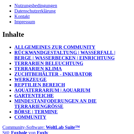
Nutzungsbedingungen
Datenschutzerklärung
Kontakt
Impressum
Inhalte
ALLGEMEINES ZUR COMMUNITY
RÜCKWANDGESTALTUNG | WASSERFALL |
BERGE | WASSERBECKEN | EINRICHTUNG
TERRARIEN BELEUCHTUNG
TERRARIEN KLIMA
ZUCHTBEHÄLTER - INKUBATOR
WERKZEUGE
REPTILIEN BEREICH
AQUATERRARIUM | AQUARIUM
GARTENTEICHE
MINDESTANFODERUNGEN AN DIE
TERRARIENGRÖSSE
BÖRSE | TERMINE
COMMUNITY
Community-Software:
WoltLab Suite™
Stil:
Foxhole
von
Foxly