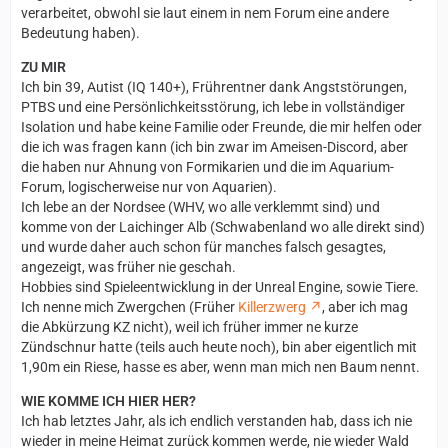
verarbeitet, obwohl sie laut einem in nem Forum eine andere
Bedeutung haben).
ZU MIR
Ich bin 39, Autist (IQ 140+), Frührentner dank Angststörungen,
PTBS und eine Persönlichkeitsstörung, ich lebe in vollständiger
Isolation und habe keine Familie oder Freunde, die mir helfen oder
die ich was fragen kann (ich bin zwar im Ameisen-Discord, aber
die haben nur Ahnung von Formikarien und die im Aquarium-
Forum, logischerweise nur von Aquarien).
Ich lebe an der Nordsee (WHV, wo alle verklemmt sind) und
komme von der Laichinger Alb (Schwabenland wo alle direkt sind)
und wurde daher auch schon für manches falsch gesagtes,
angezeigt, was früher nie geschah.
Hobbies sind Spieleentwicklung in der Unreal Engine, sowie Tiere.
Ich nenne mich Zwergchen (Früher
Killerzwerg
, aber ich mag
die Abkürzung KZ nicht), weil ich früher immer ne kurze
Zündschnur hatte (teils auch heute noch), bin aber eigentlich mit
1,90m ein Riese, hasse es aber, wenn man mich nen Baum nennt.
WIE KOMME ICH HIER HER?
Ich hab letztes Jahr, als ich endlich verstanden hab, dass ich nie
wieder in meine Heimat zurück kommen werde, nie wieder Wald