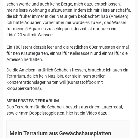
sehen werde und auch keine Berge, mich dazu entschlossen,
meine leere Wohnung aufzuwerten, indem ich mir Tiere anschaffe,
die ich früher immer in der Natur gern beobachtet hab (Ameisen).
Ich hatte Aquarien vorher aber mir wurde es zu viel, das Wasser
für meine 5 Aquarien zu schleppen, derzeit ist nur noch ein
Lido120 voll mit Wasser:
Ein 180l steht derzeit leer und die restlichen 60er mussten einmal
für nen Kräutergarten, einmal für Kellerasseln und einmal für die
Ameisen herhalten.
Da die Ameisen natürlich Schaben fressen, brauchte ich auch ein
Terrarium, da ich kein Nazi bin, der sie in nem sterilen
Konzentrationslager halten will (Kunststoffbox mit
Klopapierkartons).
MEIN ERSTES TERRARIUM
Das Terrarium für die Schaben, besteht aus einem Lagerregal,
sowie 4mm Doppelstegplatten, hier ist ein Video dazu:
Mein Terrarium aus Gewächshausplatten