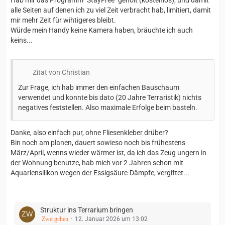
Hab mir das Programm "StayFree" geholt (kostenlos), und damit
alle Seiten auf denen ich zu viel Zeit verbracht hab, limitiert, damit
mir mehr Zeit für wihtigeres bleibt.
Würde mein Handy keine Kamera haben, bräuchte ich auch
keins...
Zitat von Christian
Zur Frage, ich hab immer den einfachen Bauschaum
verwendet und konnte bis dato (20 Jahre Terraristik) nichts
negatives feststellen. Also maximale Erfolge beim basteln.
Danke, also einfach pur, ohne Fliesenkleber drüber?
Bin noch am planen, dauert sowieso noch bis frühestens
März/April, wenns wieder wärmer ist, da ich das Zeug ungern in
der Wohnung benutze, hab mich vor 2 Jahren schon mit
Aquariensilikon wegen der Essigsäure-Dämpfe, vergiftet...
Struktur ins Terrarium bringen
Zwergchen
12. Januar 2026 um 13:02