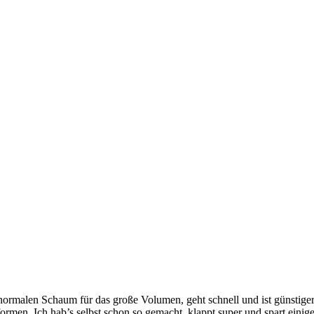
ormalen Schaum für das große Volumen, geht schnell und ist günstiger.
rmen. Ich hab’s selbst schon so gemacht, klappt super und spart einige