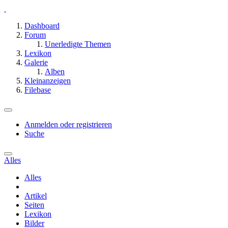
Dashboard
Forum
Unerledigte Themen
Lexikon
Galerie
Alben
Kleinanzeigen
Filebase
Anmelden oder registrieren
Suche
Alles
Alles
Artikel
Seiten
Lexikon
Bilder