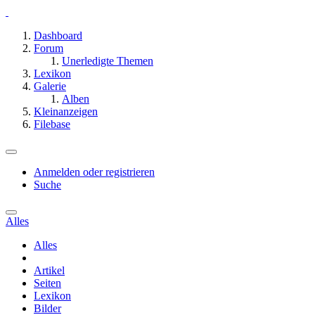
Dashboard
Forum
Unerledigte Themen
Lexikon
Galerie
Alben
Kleinanzeigen
Filebase
Anmelden oder registrieren
Suche
Alles
Alles
Artikel
Seiten
Lexikon
Bilder