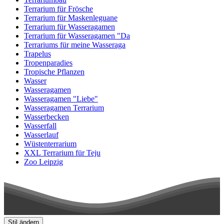
Terrarium für Frösche
Terrarium für Maskenleguane
Terrarium für Wasseragamen
Terrarium für Wasseragamen "Da
Terrariums für meine Wasseraga
Trapelus
Tropenparadies
Tropische Pflanzen
Wasser
Wasseragamen
Wasseragamen "Liebe"
Wasseragamen Terrarium
Wasserbecken
Wasserfall
Wasserlauf
Wüstenterrarium
XXL Terrarium für Teju
Zoo Leipzig
Stil ändern