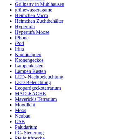
Grillparty in Mühlhausen
grünewasseragame
Heimchen Micro
Heimchen Zuchtbehälter
Hypertufa
Hypertufa Moose
iPhone
iPod
Irina
Kaulquappen
Kronengeckos
Lampenkasten
Lampen Kasten
LED- Nachtbeleuchtung
LED Beleuchtung
Leopardgeckoterrarium
MADsRACHE
Maverick's Terrarium
Mondlicht
Moos
Neubau
OSB
Paludarium
PC- Steuerung
Pfeilgiftfrösche