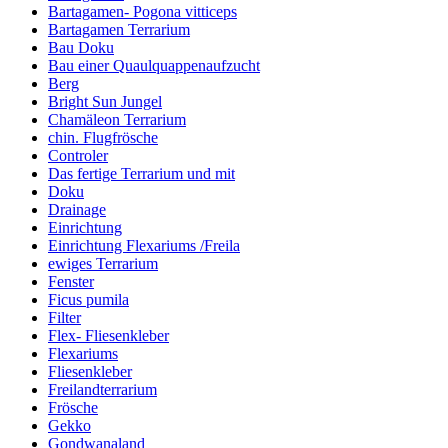
Bartagamen- Pogona vitticeps
Bartagamen Terrarium
Bau Doku
Bau einer Quaulquappenaufzucht
Berg
Bright Sun Jungel
Chamäleon Terrarium
chin. Flugfrösche
Controler
Das fertige Terrarium und mit
Doku
Drainage
Einrichtung
Einrichtung Flexariums /Freila
ewiges Terrarium
Fenster
Ficus pumila
Filter
Flex- Fliesenkleber
Flexariums
Fliesenkleber
Freilandterrarium
Frösche
Gekko
Gondwanaland