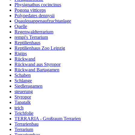
Physignathus cocincinus
Pogona vitticeps
Polypedates dennysii
Quaulquappenaufzuchtanlage
Quelle
Regenwaldterrarium
rempi's Terrarium
Reptilienhaus
Reptilienhaus Zoo Leipzig
Rigips
Rückwand
Rückwand aus Styropor
Rückwand Bartagamen
Schaben
Schlange
Siedleragamen
steuerung
Styropor
Tapatalk
teich
Teichfolie
TERRARIA - Großraum Terrarien
Terrarienbau
Terrarium
Terrariumbau