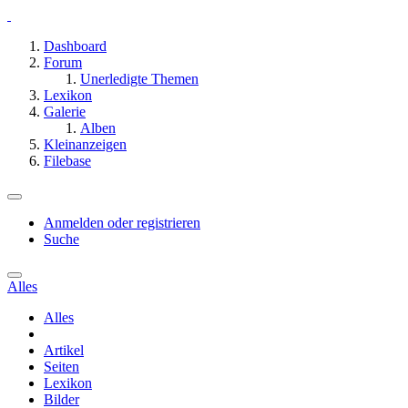
Dashboard
Forum
Unerledigte Themen
Lexikon
Galerie
Alben
Kleinanzeigen
Filebase
Anmelden oder registrieren
Suche
Alles
Alles
Artikel
Seiten
Lexikon
Bilder