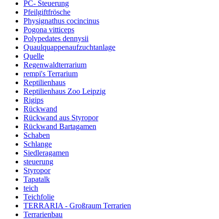
PC- Steuerung
Pfeilgiftfrösche
Physignathus cocincinus
Pogona vitticeps
Polypedates dennysii
Quaulquappenaufzuchtanlage
Quelle
Regenwaldterrarium
rempi's Terrarium
Reptilienhaus
Reptilienhaus Zoo Leipzig
Rigips
Rückwand
Rückwand aus Styropor
Rückwand Bartagamen
Schaben
Schlange
Siedleragamen
steuerung
Styropor
Tapatalk
teich
Teichfolie
TERRARIA - Großraum Terrarien
Terrarienbau