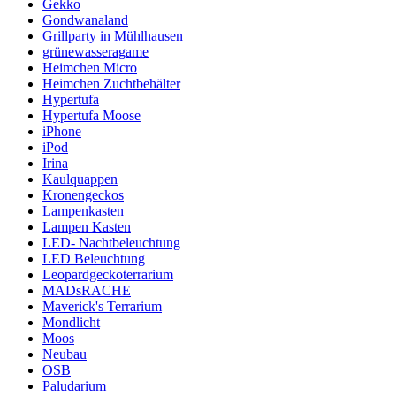
Gekko
Gondwanaland
Grillparty in Mühlhausen
grünewasseragame
Heimchen Micro
Heimchen Zuchtbehälter
Hypertufa
Hypertufa Moose
iPhone
iPod
Irina
Kaulquappen
Kronengeckos
Lampenkasten
Lampen Kasten
LED- Nachtbeleuchtung
LED Beleuchtung
Leopardgeckoterrarium
MADsRACHE
Maverick's Terrarium
Mondlicht
Moos
Neubau
OSB
Paludarium