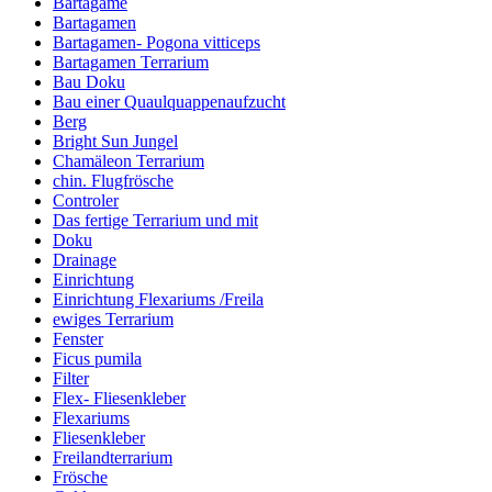
Bartagame
Bartagamen
Bartagamen- Pogona vitticeps
Bartagamen Terrarium
Bau Doku
Bau einer Quaulquappenaufzucht
Berg
Bright Sun Jungel
Chamäleon Terrarium
chin. Flugfrösche
Controler
Das fertige Terrarium und mit
Doku
Drainage
Einrichtung
Einrichtung Flexariums /Freila
ewiges Terrarium
Fenster
Ficus pumila
Filter
Flex- Fliesenkleber
Flexariums
Fliesenkleber
Freilandterrarium
Frösche