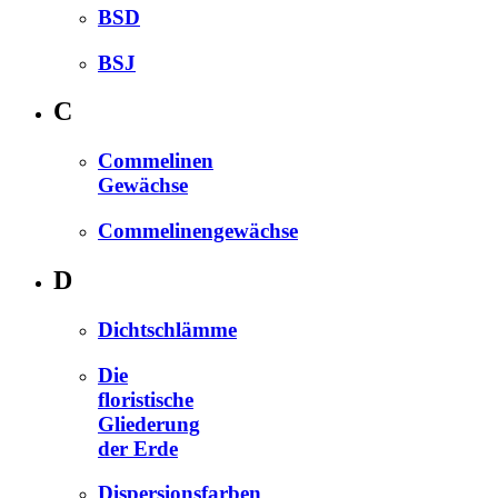
BSD
BSJ
C
Commelinen
Gewächse
Commelinengewächse
D
Dichtschlämme
Die
floristische
Gliederung
der Erde
Dispersionsfarben