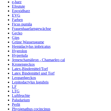
e-harz
Efeutute
Epoxidharz
EVG
Farben
Ficus pumila
Frauenhaarfarngewächse
Gecko
Gips
Grüne Wasseragame
Hemidactylus imbricatus
Hygrolon
Hypertufa
Jemenchamäleon - Chamaeleo cal
Kronengeckos
Latex-Bindemittel/Torf
Latex Bindemittel und Torf
Leopardgeckos
Lepitodactylus lugubris
LF
LTG
Luftfeuchte
Paludarium
Perlit
Physignathus cocincinus