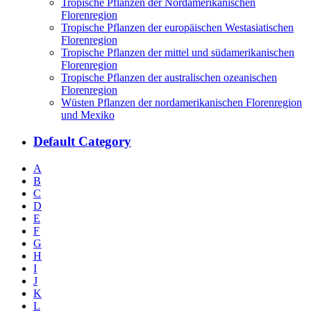
Tropische Pflanzen der Nordamerikanischen
Florenregion
Tropische Pflanzen der europäischen Westasiatischen
Florenregion
Tropische Pflanzen der mittel und südamerikanischen
Florenregion
Tropische Pflanzen der australischen ozeanischen
Florenregion
Wüsten Pflanzen der nordamerikanischen Florenregion
und Mexiko
Default Category
A
B
C
D
E
F
G
H
I
J
K
L