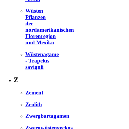
Wüsten
Pflanzen
der
nordamerikanischen
Florenregion
und Mexiko
Wüstenagame
- Trapelus
savignii
Z
Zement
Zeolith
Zwergbartagamen
Zwergwüstengeckos