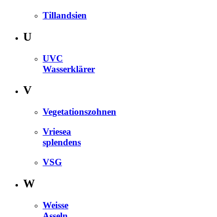
Tillandsien
U
UVC
Wasserklärer
V
Vegetationszohnen
Vriesea
splendens
VSG
W
Weisse
Asseln