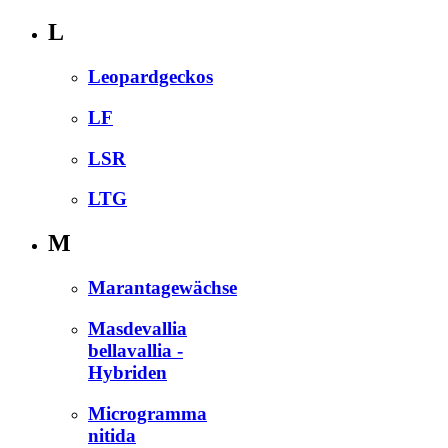
L
Leopardgeckos
LF
LSR
LTG
M
Marantagewächse
Masdevallia
bellavallia -
Hybriden
Microgramma
nitida