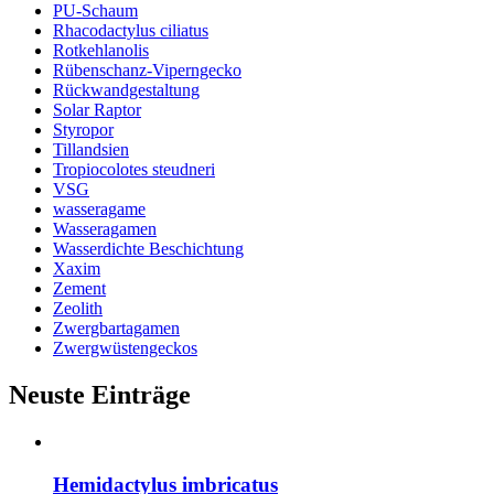
PU-Schaum
Rhacodactylus ciliatus
Rotkehlanolis
Rübenschanz-Viperngecko
Rückwandgestaltung
Solar Raptor
Styropor
Tillandsien
Tropiocolotes steudneri
VSG
wasseragame
Wasseragamen
Wasserdichte Beschichtung
Xaxim
Zement
Zeolith
Zwergbartagamen
Zwergwüstengeckos
Neuste Einträge
Hemidactylus imbricatus