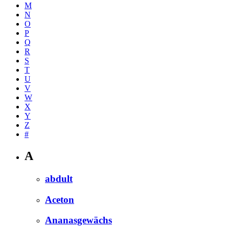
M
N
O
P
Q
R
S
T
U
V
W
X
Y
Z
#
A
abdult
Aceton
Ananasgewächs