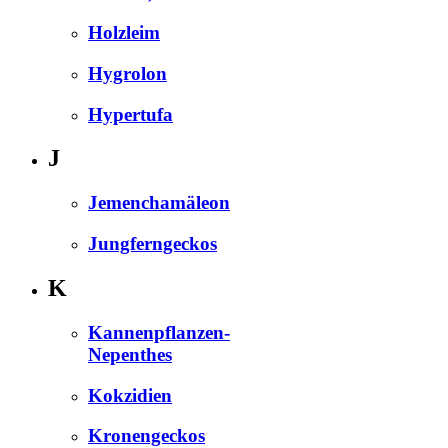
Holzleim
Hygrolon
Hypertufa
J
Jemenchamäleon
Jungferngeckos
K
Kannenpflanzen-
Nepenthes
Kokzidien
Kronengeckos