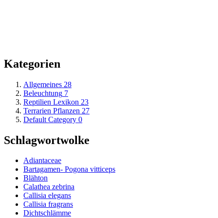
Kategorien
Allgemeines
28
Beleuchtung
7
Reptilien Lexikon
23
Terrarien Pflanzen
27
Default Category
0
Schlagwortwolke
Adiantaceae
Bartagamen- Pogona vitticeps
Blähton
Calathea zebrina
Callisia elegans
Callisia fragrans
Dichtschlämme