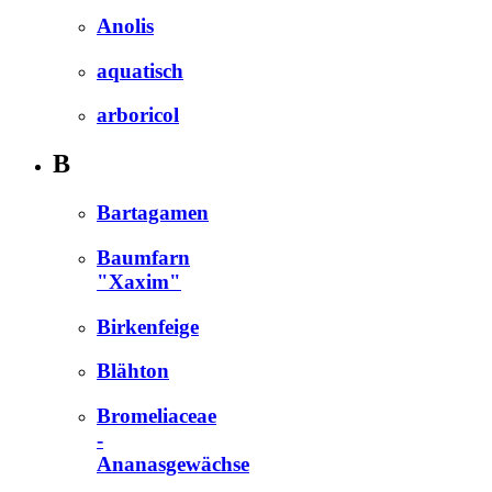
Anolis
aquatisch
arboricol
B
Bartagamen
Baumfarn
"Xaxim"
Birkenfeige
Blähton
Bromeliaceae
-
Ananasgewächse