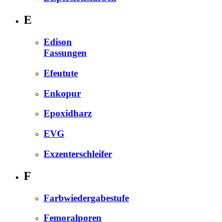
E
Edison
Fassungen
Efeutute
Enkopur
Epoxidharz
EVG
Exzenterschleifer
F
Farbwiedergabestufe
Femoralporen