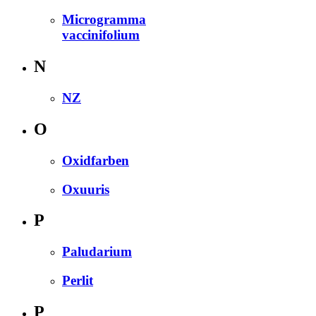
Microgramma
vaccinifolium
N
NZ
O
Oxidfarben
Oxuuris
P
Paludarium
Perlit
P