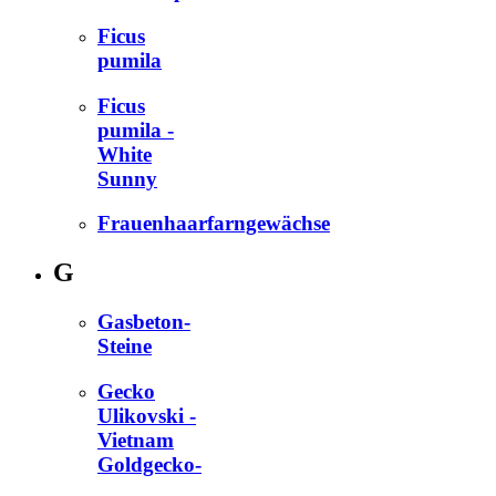
Ficus
pumila
Ficus
pumila -
White
Sunny
Frauenhaarfarngewächse
G
Gasbeton-
Steine
Gecko
Ulikovski -
Vietnam
Goldgecko-