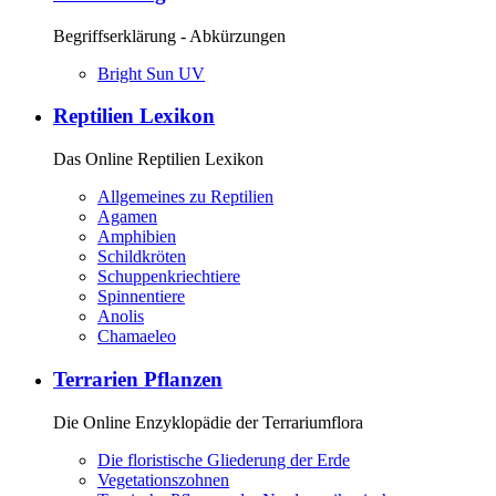
Begriffserklärung - Abkürzungen
Bright Sun UV
Reptilien Lexikon
Das Online Reptilien Lexikon
Allgemeines zu Reptilien
Agamen
Amphibien
Schildkröten
Schuppenkriechtiere
Spinnentiere
Anolis
Chamaeleo
Terrarien Pflanzen
Die Online Enzyklopädie der Terrariumflora
Die floristische Gliederung der Erde
Vegetationszohnen