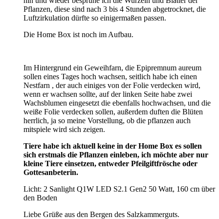
hin und wieder besprühe ich die Wurzeln und Blätter der
Pflanzen, diese sind nach 3 bis 4 Stunden abgetrocknet, die
Luftzirkulation dürfte so einigermaßen passen.
Die Home Box ist noch im Aufbau.
Im Hintergrund ein Geweihfarn, die Epipremnum aureum
sollen eines Tages hoch wachsen, seitlich habe ich einen
Nestfarn , der auch einiges von der Folie verdecken wird,
wenn er wachsen sollte, auf der linken Seite habe zwei
Wachsblumen eingesetzt die ebenfalls hochwachsen, und die
weiße Folie verdecken sollen, außerdem duften die Blüten
herrlich, ja so meine Vorstellung, ob die pflanzen auch
mitspiele wird sich zeigen.
Tiere habe ich aktuell keine in der Home Box es sollen
sich erstmals die Pflanzen einleben, ich möchte aber nur
kleine Tiere einsetzen, entweder Pfeilgiftfrösche oder
Gottesanbeterin.
Licht: 2 Sanlight Q1W LED S2.1 Gen2 50 Watt, 160 cm über
den Boden
Liebe Grüße aus den Bergen des Salzkammerguts.