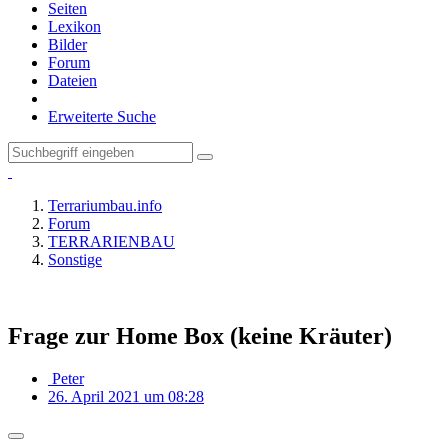
Seiten
Lexikon
Bilder
Forum
Dateien
Erweiterte Suche
Terrariumbau.info
Forum
TERRARIENBAU
Sonstige
Frage zur Home Box (keine Kräuter)
Peter
26. April 2021 um 08:28