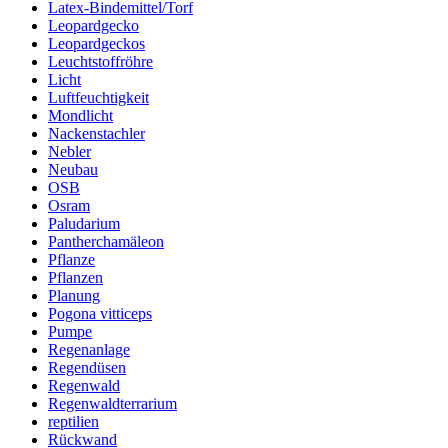
Latex-Bindemittel/Torf
Leopardgecko
Leopardgeckos
Leuchtstoffröhre
Licht
Luftfeuchtigkeit
Mondlicht
Nackenstachler
Nebler
Neubau
OSB
Osram
Paludarium
Pantherchamäleon
Pflanze
Pflanzen
Planung
Pogona vitticeps
Pumpe
Regenanlage
Regendüsen
Regenwald
Regenwaldterrarium
reptilien
Rückwand