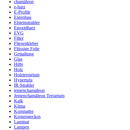
chamäleon
e-harz
E-Profile
Eigenbau
Elsteinstrahler
Epoxidharz
EVG
Filter
Fliesenkleber
Flüssige Folie
Gestaltung
Glas
Hilfe
Holz
Holzterrarium
Hypertufa
IR-Strahler
jemenchamäleon
Jemenchamäleon Terrarium
Kalk
Klima
Kornnatter
Kronengeckos
Laminat
Lampen