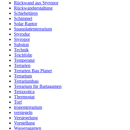
Rückwand aus Styropor
Rückwandgestaltung
Schiebetüren
Schimmel
Solar Raptor
Spanplattenterrarium
Styrodur
Styropor
Substrat
Technik
Teichfolie
Temperatur
Terrarien
Terrarien Bau Planer
Terrarium
Terrariumbau
Terrarium für Bartagamen
Terraxotica
Thermostat
Torf
tropenterrarium
versiegeln
Versiegelung
Vorstellung
Wasseragamen