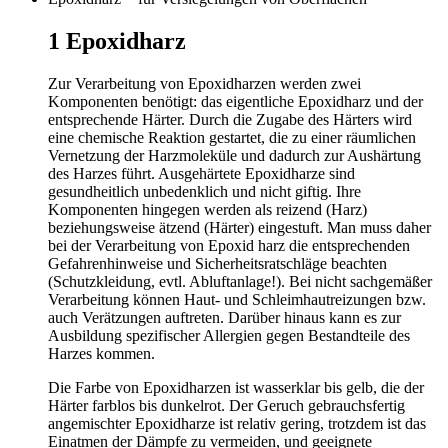
1
Epoxidharz
Zur Verarbeitung von Epoxidharzen werden zwei
Komponenten benötigt: das eigentliche Epoxidharz und der
entsprechende Härter. Durch die Zugabe des Härters wird
eine chemische Reaktion gestartet, die zu einer räumlichen
Vernetzung der Harzmoleküle und dadurch zur Aushärtung
des Harzes führt. Ausgehärtete Epoxidharze sind
gesundheitlich unbedenklich und nicht giftig. Ihre
Komponenten hingegen werden als reizend (Harz)
beziehungsweise ätzend (Härter) eingestuft. Man muss daher
bei der Verarbeitung von Epoxid­ harz die entsprechenden
Gefahrenhinweise und Sicherheitsratschläge beachten
(Schutzkleidung, evtl. Abluftanlage!). Bei nicht sachgemäßer
Verarbeitung können Haut- und Schleimhautreizungen bzw.
auch Verätzungen auftreten. Darü­ber hinaus kann es zur
Ausbildung spezifischer Allergien gegen Bestandteile des
Harzes kommen.
Die Farbe von Epoxidharzen ist wasserklar bis gelb, die der
Härter farblos bis dunkelrot. Der Geruch gebrauchsfertig
angemischter Epoxidharze ist relativ gering, trotzdem ist das
Einatmen der Dämpfe zu vermeiden, und geeignete