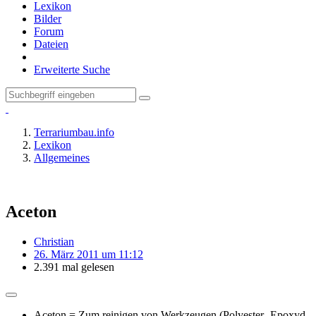
Lexikon
Bilder
Forum
Dateien
Erweiterte Suche
Terrariumbau.info
Lexikon
Allgemeines
Aceton
Christian
26. März 2011 um 11:12
2.391 mal gelesen
Aceton = Zum reinigen von Werkzeugen (Polyester- Epoxyd-