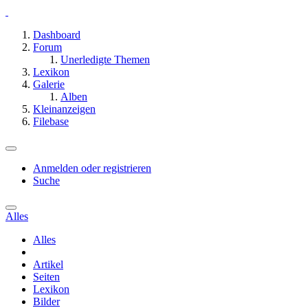
Dashboard
Forum
Unerledigte Themen
Lexikon
Galerie
Alben
Kleinanzeigen
Filebase
Anmelden oder registrieren
Suche
Alles
Alles
Artikel
Seiten
Lexikon
Bilder