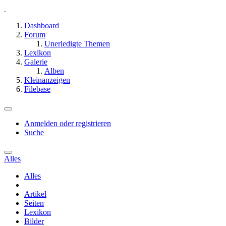
Dashboard
Forum
Unerledigte Themen
Lexikon
Galerie
Alben
Kleinanzeigen
Filebase
Anmelden oder registrieren
Suche
Alles
Alles
Artikel
Seiten
Lexikon
Bilder