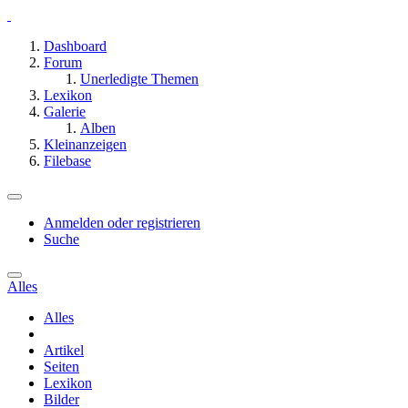
Dashboard
Forum
Unerledigte Themen
Lexikon
Galerie
Alben
Kleinanzeigen
Filebase
Anmelden oder registrieren
Suche
Alles
Alles
Artikel
Seiten
Lexikon
Bilder