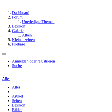
Dashboard
Forum
Unerledigte Themen
Lexikon
Galerie
Alben
Kleinanzeigen
Filebase
Anmelden oder registrieren
Suche
Alles
Alles
Artikel
Seiten
Lexikon
Bilder