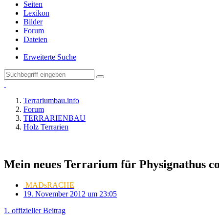
Seiten
Lexikon
Bilder
Forum
Dateien
Erweiterte Suche
Terrariumbau.info
Forum
TERRARIENBAU
Holz Terrarien
Mein neues Terrarium für Physignathus coc
MADsRACHE
19. November 2012 um 23:05
1. offizieller Beitrag