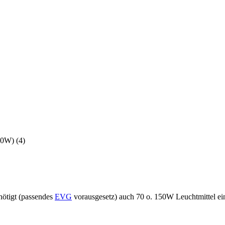
50W) (4)
nötigt (passendes
EVG
vorausgesetz) auch 70 o. 150W Leuchtmittel ei