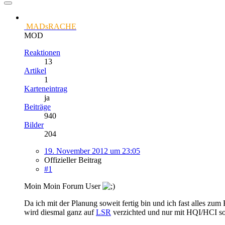
MADsRACHE
MOD
Reaktionen
13
Artikel
1
Karteneintrag
ja
Beiträge
940
Bilder
204
19. November 2012 um 23:05
Offizieller Beitrag
#1
Moin Moin Forum User
Da ich mit der Planung soweit fertig bin und ich fast alles z
wird diesmal ganz auf
LSR
verzichted und nur mit HQI/HCI sowi